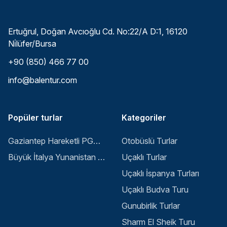
Ertuğrul, Doğan Avcıoğlu Cd. No:22/A D:1, 16120
Ni̇lüfer/Bursa
+90 (850) 466 77 00
info@balentur.com
Popüler turlar
Kategoriler
Gaziantep Hareketli PGS ile Buyuk Balkan 6 Gece 8 Gun Vizesiz SKP-SKP
Otobüslü Turlar
Büyük İtalya Yunanistan Balkan Turu - İstanbul
Uçaklı Turlar
Uçaklı İspanya Turları
Uçaklı Budva Turu
Gunubirlik Turlar
Sharm El Sheik Turu