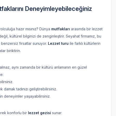
faklarını Deneyimleyebileceğiniz
olculuğa hazır mısınız? Dünya
mutfakları
arasında bir lezzet
il, kültürel bilginizi de zenginleştirir. Seyahat firmamız, bu
 benzersiz fırsatlar sunuyor.
Lezzet turu
ile farklı kültürlerin
r biriktirin.
lmaz, aynı zamanda bir kültürü anlamanın en güzel
de:
irsiniz.
damak tadınızı geliştirebilirsiniz.
n deneyimler yaşayabilirsiniz.
erek konforlu bir
lezzet gezisi
sunar: