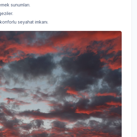
emek sunumları.
eziler.
 konforlu seyahat imkanı.