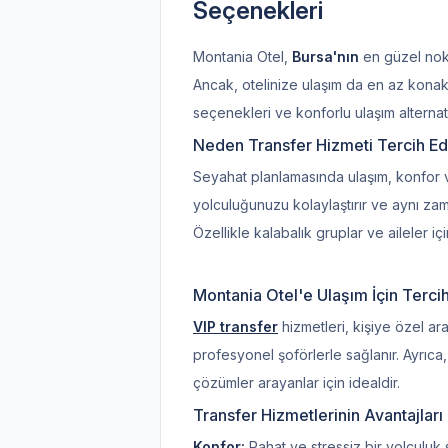
Seçenekleri
Montania Otel,
Bursa'nın
en güzel nokt
Ancak, otelinize ulaşım da en az kona
seçenekleri ve konforlu ulaşım alterna
Neden Transfer Hizmeti Tercih Ed
Seyahat planlamasında ulaşım, konfor v
yolculuğunuzu kolaylaştırır ve aynı zam
Özellikle kalabalık gruplar ve aileler içi
Montania Otel'e Ulaşım İçin Tercih
VIP transfer
hizmetleri, kişiye özel ara
profesyonel şoförlerle sağlanır. Ayrıca
çözümler arayanlar için idealdir.
Transfer Hizmetlerinin Avantajları
Konfor:
Rahat ve stressiz bir yolculuk 