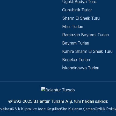
Uçaklı Budva Turu
Gunubirlik Turlar
Sharm El Sheik Turu
Mısır Turları
Ramazan Bayramı Turları
Bayram Turları
Kahire Sharm El Sheik Turu
Benelux Turları
İskandinavya Turları
©1992-2025
Balentur Turizm A.Ş.
tüm hakları saklıdır.
litikası
K.V.K.K.
İptal ve İade Koşulları
Site Kullanım Şartları
Gizlilik Poli