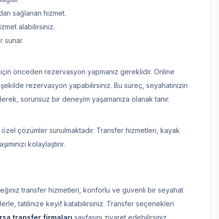
dan sağlanan hizmet.
met alabilirsiniz.
r sunar.
k için önceden rezervasyon yapmanız gereklidir. Online
r şekilde rezervasyon yapabilirsiniz. Bu süreç, seyahatinizin
rilerek, sorunsuz bir deneyim yaşamanıza olanak tanır.
 özel çözümler sunulmaktadır. Transfer hizmetleri, kayak
ımınızı kolaylaştırır.
eğiniz transfer hizmetleri, konforlu ve güvenli bir seyahat
e, tatilinize keyif katabilirsiniz. Transfer seçenekleri
rsa transfer firmaları
sayfasını ziyaret edebilirsiniz.