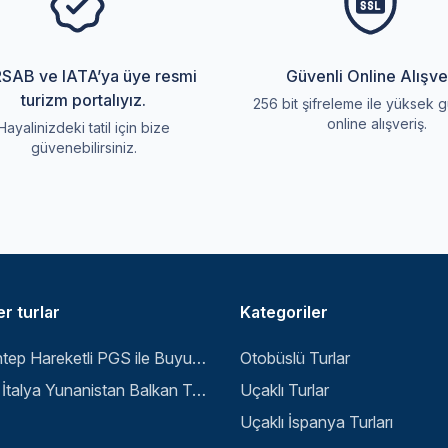
SAB ve IATA’ya üye resmi
Güvenli Online Alışve
turizm portalıyız.
256 bit şifreleme ile yüksek g
online alışveriş.
Hayalinizdeki tatil için bize
güvenebilirsiniz.
r turlar
Kategoriler
Gaziantep Hareketli PGS ile Buyuk Balkan 6 Gece 8 Gun Vizesiz SKP-SKP
Otobüslü Turlar
Büyük İtalya Yunanistan Balkan Turu - İstanbul
Uçaklı Turlar
Uçaklı İspanya Turları