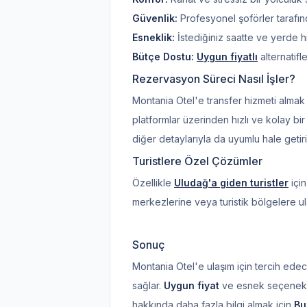
Güvenlik:
Profesyonel şoförler tarafın
Esneklik:
İstediğiniz saatte ve yerde hiz
Bütçe Dostu:
Uygun fiyatlı
alternatifle
Rezervasyon Süreci Nasıl İşler?
Montania Otel'e transfer hizmeti alma
platformlar üzerinden hızlı ve kolay bi
diğer detaylarıyla da uyumlu hale geti
Turistlere Özel Çözümler
Özellikle
Uludağ'a giden turistler
için
merkezlerine veya turistik bölgelere ulaş
Sonuç
Montania Otel'e ulaşım için tercih edec
sağlar.
Uygun fiyat
ve esnek seçeneklerl
hakkında daha fazla bilgi almak için
Bu